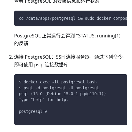
查看 PostgreSQL 的安装信息和运行状态
cd /data/apps/postgresql && sudo docker compose 
PostgreSQL 正常运行会得到 "STATUS: running(1)"
的反馈
连接 PostgreSQL：SSH 连接服务器，通过下列命令，
即可使用 psql 连接数据库
$ docker exec -it postgresql bash
$ psql -d postgresql -U postgresql
psql (15.0 (Debian 15.0-1.pgdg110+1))
Type "help" for help.
postgresql=#