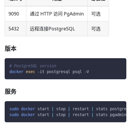
9090
通过 HTTP 访问 PgAdmin
可选
5432
远程连接PostgreSQL
可选
版本
# PostgreSQL version
docker
exec
-it
 postgresql psql 
-V
服务
sudo
docker
 start 
|
 stop 
|
 restart 
|
 stats postgresq
sudo
docker
 start 
|
 stop 
|
 restart 
|
 stats pgadmin