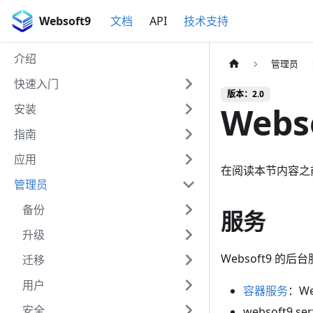
Websoft9
文档
API
技术支持
介绍
管理员
快速入门
版本：2.0
Webs
安装
指南
应用
在阅读本节内容之
管理员
备份
服务
升级
Websoft9 
迁移
用户
容器服务
：W
安全
websoft9