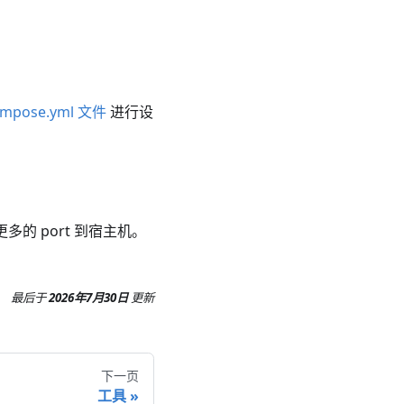
ompose.yml 文件
进行设
的 port 到宿主机。
最后
于
2026年7月30日
更新
下一页
工具