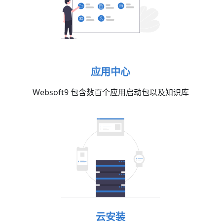
应用中心
Websoft9 包含数百个应用启动包以及知识库
云安装