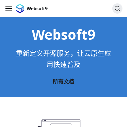
Websoft9
Websoft9
重新定义开源服务，让云原生应
用快速普及
所有文档