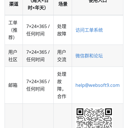
（周天×日
使用入口
渠道
场景
时×年天）
工单
7×24×365 /
处理
（推
访问工单系统
任何时间
故障
荐）
用户
7×24×365 /
用户
微信群和论坛
社区
任何时间
交流
处理
7×24×365 /
故
邮箱
help@websoft9.com
任何时间
障，
合作