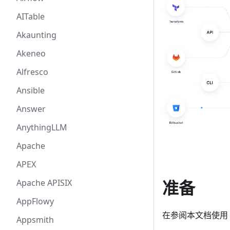
AITable
Akaunting
Akeneo
Alfresco
Ansible
Answer
AnythingLLM
Apache
APEX
准备
Apache APISIX
AppFlowy
在参阅本文档使用 B
Appsmith