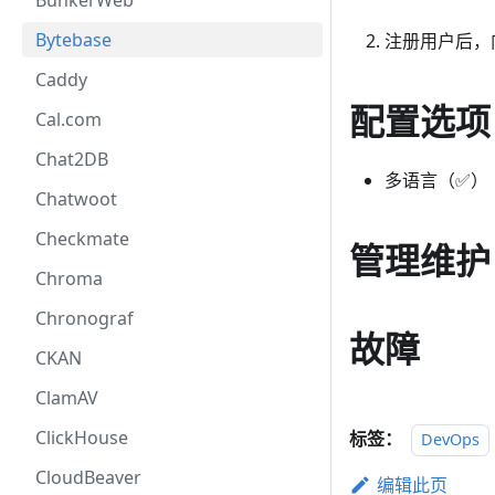
BunkerWeb
Bytebase
注册用户后，
Caddy
配置选项
Cal.com
Chat2DB
多语言（✅）
Chatwoot
Checkmate
管理维护
Chroma
Chronograf
故障
CKAN
ClamAV
ClickHouse
标签：
DevOps
CloudBeaver
编辑此页